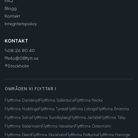
FAQ
Blogg
Kontakt
Integritetspolicy
KONTAKT
08-26 80 40
info@08flytt.se
Stockholm
OMRÅDEN VI FLYTTAR I
Flyttfirma
Danderyd
Flyttfirma
Sollentuna
Flyttfirma
Nacka
Flyttfirma
Huddinge
Flyttfirma
Tyresö
Flyttfirma
Lidingö
Flyttfirma
Bromma
Flyttfirma
Solna
Flyttfirma
Sundbyberg
Flyttfirma
Järfälla
Flyttfirma
Täby
Flyttfirma
Södermalm
Flyttfirma
Vasastan
Flyttfirma
Östermalm
Flyttfirma
Ekerö
Flyttfirma
Stockholm
Flyttfirma
Botkyrka
Flyttfirma
Haninge