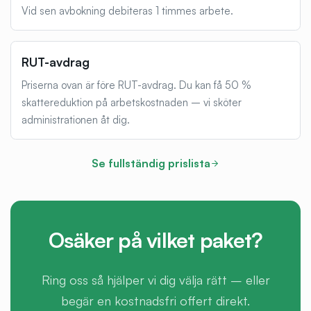
Vid sen avbokning debiteras 1 timmes arbete.
RUT-avdrag
Priserna ovan är före RUT-avdrag. Du kan få 50 %
skattereduktion på arbetskostnaden – vi sköter
administrationen åt dig.
Se fullständig prislista
Osäker på vilket paket?
Ring oss så hjälper vi dig välja rätt – eller
begär en kostnadsfri offert direkt.