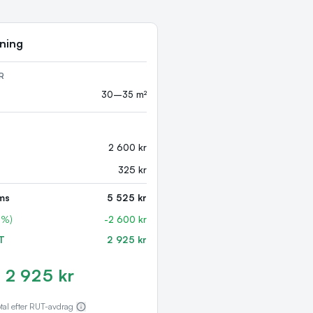
tning
R
30–35 m²
2 600 kr
325 kr
ms
5 525 kr
0%)
-
2 600 kr
T
2 925 kr
2 925 kr
tal efter RUT-avdrag