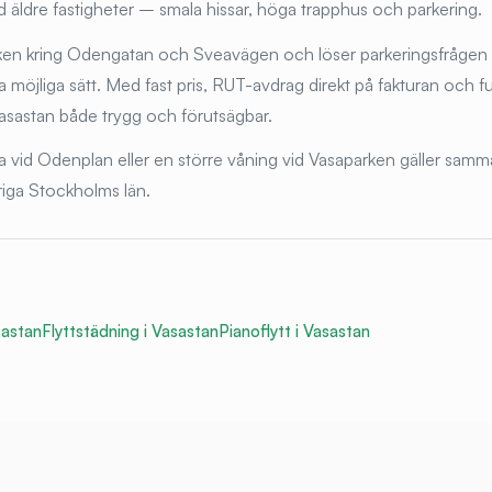
 äldre fastigheter – smala hissar, höga trapphus och parkering.
fiken kring Odengatan och Sveavägen och löser parkeringsfrågen
a möjliga sätt. Med fast pris, RUT-avdrag direkt på fakturan och ful
i Vasastan både trygg och förutsägbar.
ta vid Odenplan eller en större våning vid Vasaparken gäller samm
riga Stockholms län.
astan
Flyttstädning i
Vasastan
Pianoflytt i
Vasastan