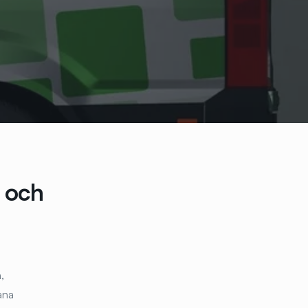
n och
,
ana