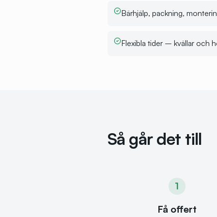
Bärhjälp, packning, montering
Flexibla tider – kvällar och 
Så går det till
1
Få offert