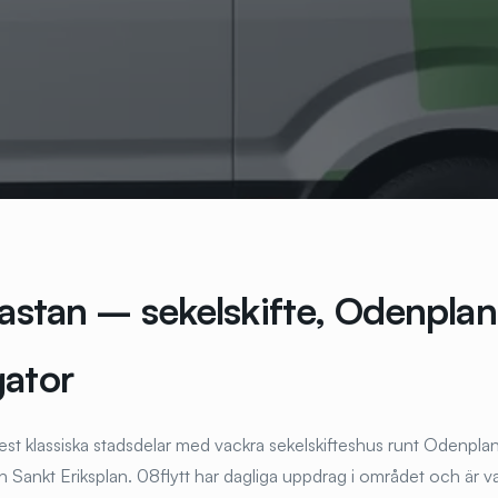
sastan – sekelskifte, Odenpla
gator
st klassiska stadsdelar med vackra sekelskifteshus runt Odenplan
 Sankt Eriksplan. 08flytt har dagliga uppdrag i området och är v