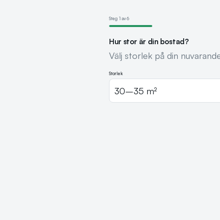
Steg
1
av
6
Hur stor är din bostad?
Välj storlek på din nuvarand
Storlek