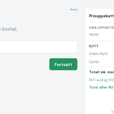
Storlek
Prisuppskat
DINA UPPGIFTE
e bostad.
Storlek
FLYTT
Arbete (flytt)
Flyttbil
Fortsätt
Totalt ink. mo
RUT-avdrag (5
Total efter RU
To