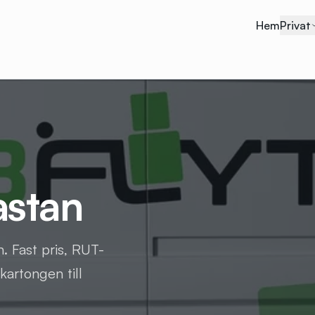
Hem
Privat
astan
n. Fast pris, RUT-
kartongen till