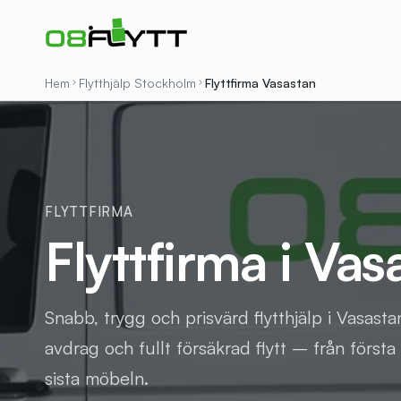
Hem
Flytthjälp Stockholm
Flyttfirma
Vasastan
FLYTTFIRMA
Flyttfirma i Vas
Snabb, trygg och prisvärd flytthjälp i Vasasta
avdrag och fullt försäkrad flytt – från första 
sista möbeln.