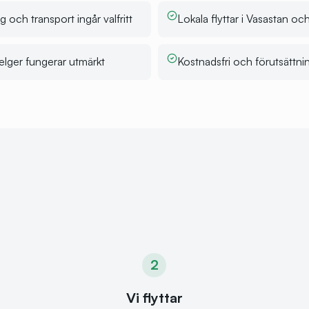
 och transport ingår valfritt
Lokala flyttar i Vasastan o
helger fungerar utmärkt
Kostnadsfri och förutsättni
2
Vi flyttar