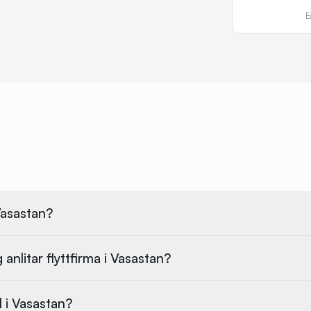
E
 Vasastan?
anlitar flyttfirma i Vasastan?
l i Vasastan?