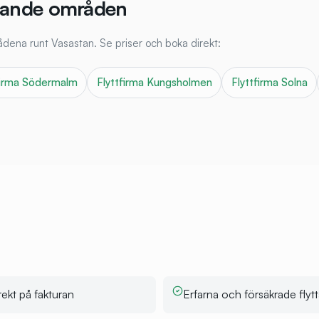
iggande områden
mrådena runt
Vasastan
. Se priser och boka direkt:
firma
Södermalm
Flyttfirma
Kungsholmen
Flyttfirma
Solna
ekt på fakturan
Erfarna och försäkrade flytt