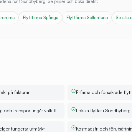
mrådena runt
Sundbyberg
. Se priser och boka direkt:
Bromma
Flyttfirma
Spånga
Flyttfirma
Sollentuna
Se alla
ekt på fakturan
Erfarna och försäkrade flytt
 och transport ingår valfritt
Lokala flyttar i Sundbyber
helger fungerar utmärkt
Kostnadsfri och förutsättni