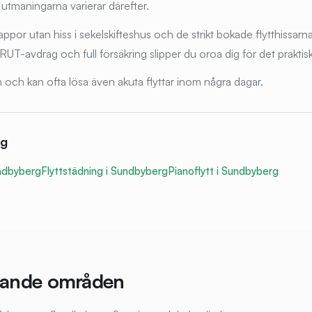
 utmaningarna varierar därefter.
appor utan hiss i sekelskifteshus och de strikt bokade flytthissarna
 RUT-avdrag och full försäkring slipper du oroa dig för det praktis
 och kan ofta lösa även akuta flyttar inom några dagar.
rg
ndbyberg
Flyttstädning i
Sundbyberg
Pianoflytt i
Sundbyberg
iggande områden