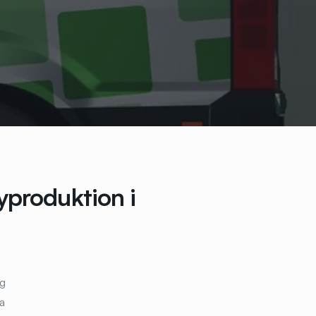
yproduktion i
ng
a