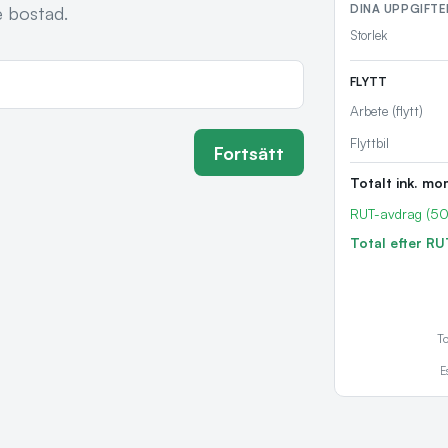
DINA UPPGIFTE
e bostad.
Storlek
FLYTT
Arbete (flytt)
Flyttbil
Fortsätt
Totalt ink. mo
RUT-avdrag (5
Total efter RU
To
E