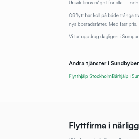
Ursvik finns något för alla – och
08flytt har koll på både trånga tr
nya bostadsrätter. Med fast pris,
Vi tar uppdrag dagligen i Sumpan
Andra tjänster i
Sundbybe
Flytthjälp Stockholm
Bärhjälp i
Su
Flyttfirma i närl