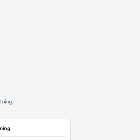
tning.
tning