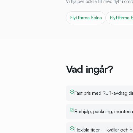
Vi hjälper också till med flytt i o
Flyttfirma
Solna
Flyttfirma
Vad ingår?
Fast pris med RUT-avdrag dir
Bärhjälp, packning, montering
Flexibla tider – kvällar och 