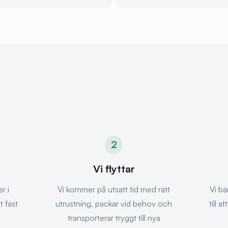
2
Vi flyttar
r i
Vi kommer på utsatt tid med rätt
Vi bä
t fast
utrustning, packar vid behov och
till a
transporterar tryggt till nya