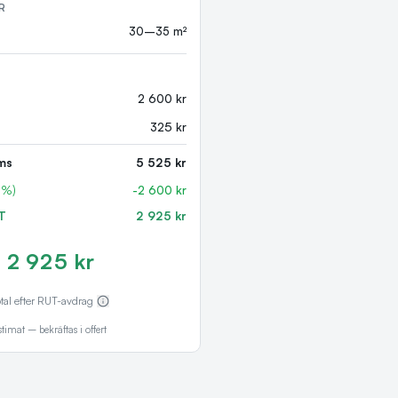
R
30–35 m²
2 600 kr
325 kr
ms
5 525 kr
0%)
-
2 600 kr
T
2 925 kr
2 925 kr
tal efter RUT-avdrag
stimat – bekräftas i offert