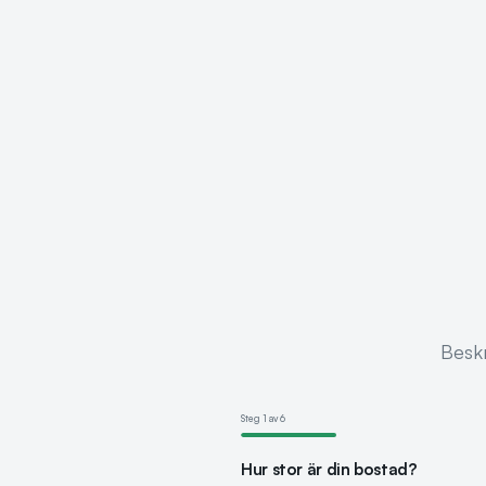
Beskr
Steg
1
av
6
Hur stor är din bostad?