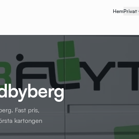
Hem
Privat
ndbyberg
erg. Fast pris,
första kartongen