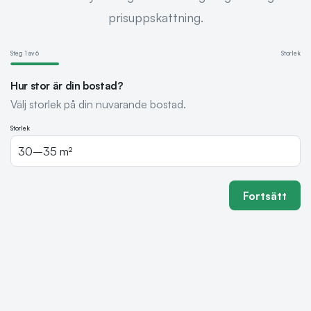
prisuppskattning.
Steg
1
av
6
Storlek
Hur stor är din bostad?
Välj storlek på din nuvarande bostad.
Storlek
Fortsätt