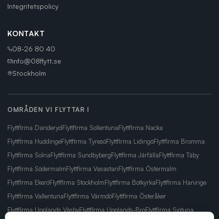
Integritetspolicy
KONTAKT
08-26 80 40
info@08flytt.se
Stockholm
OMRÅDEN VI FLYTTAR I
Flyttfirma
Danderyd
Flyttfirma
Sollentuna
Flyttfirma
Nacka
Flyttfirma
Huddinge
Flyttfirma
Tyresö
Flyttfirma
Lidingö
Flyttfirma
Bromma
Flyttfirma
Solna
Flyttfirma
Sundbyberg
Flyttfirma
Järfälla
Flyttfirma
Täby
Flyttfirma
Södermalm
Flyttfirma
Vasastan
Flyttfirma
Östermalm
Flyttfirma
Ekerö
Flyttfirma
Stockholm
Flyttfirma
Botkyrka
Flyttfirma
Haninge
Flyttfirma
Vallentuna
Flyttfirma
Värmdö
Flyttfirma
Österåker
Flyttfirma
Upplands Väsby
Flyttfirma
Upplands-Bro
Flyttfirma
Sigtuna