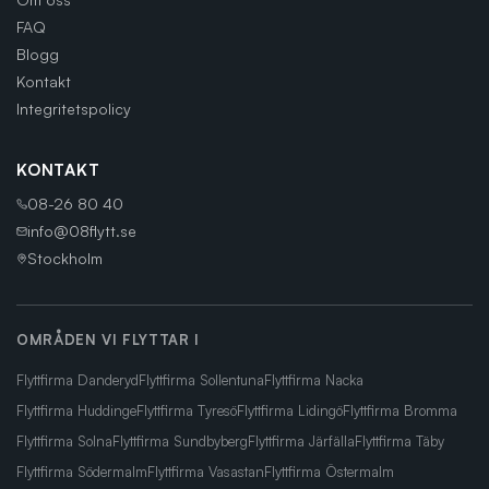
FAQ
Blogg
Kontakt
Integritetspolicy
KONTAKT
08-26 80 40
info@08flytt.se
Stockholm
OMRÅDEN VI FLYTTAR I
Flyttfirma
Danderyd
Flyttfirma
Sollentuna
Flyttfirma
Nacka
Flyttfirma
Huddinge
Flyttfirma
Tyresö
Flyttfirma
Lidingö
Flyttfirma
Bromma
Flyttfirma
Solna
Flyttfirma
Sundbyberg
Flyttfirma
Järfälla
Flyttfirma
Täby
Flyttfirma
Södermalm
Flyttfirma
Vasastan
Flyttfirma
Östermalm