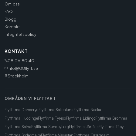
Om oss
FAQ
Blogg
Kontakt
Integritetspolicy
KONTAKT
08-26 80 40
info@08flytt.se
Stockholm
OMRÅDEN VI FLYTTAR I
Flyttfirma
Danderyd
Flyttfirma
Sollentuna
Flyttfirma
Nacka
Flyttfirma
Huddinge
Flyttfirma
Tyresö
Flyttfirma
Lidingö
Flyttfirma
Bromma
Flyttfirma
Solna
Flyttfirma
Sundbyberg
Flyttfirma
Järfälla
Flyttfirma
Täby
Flyttfirma
Södermalm
Flyttfirma
Vasastan
Flyttfirma
Östermalm